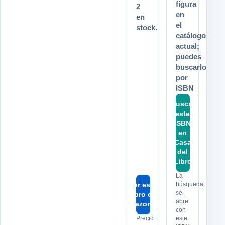
figura
2
en
en
el
stock.
catálogo
actual;
puedes
buscarlo
por
ISBN
Buscar
este
ISBN
en
Casa
del
Libro
La
Ver este
búsqueda
se
libro en
abre
Amazon.es
con
Precio
este