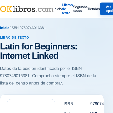
Libros
Segunda
Ver
Inicio
de
Tiendas
mano
opc
texto
Inicio
/
ISBN 9780746016381
LIBRO DE TEXTO
Latin for Beginners:
Internet Linked
Datos de la edición identificada por el ISBN
9780746016381. Comprueba siempre el ISBN de la
lista del centro antes de comprar.
ISBN
9780746016