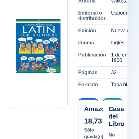
Autoría
Wilkes, Ang
Editorial o
Usborne
distribuidor
Edición
Nueva edici
Idioma
Inglés
Publicación
1 de enero 
1900
Páginas
32
Formato
Tapa blanda
Amazon.es
Casa
del
18,73 €
Libro
Sólo
No
queda(n)