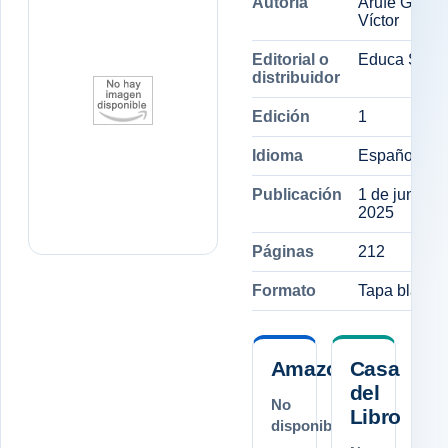
Autoría
Arufe Giráld
Víctor
Editorial o
Educa Sport
distribuidor
Edición
1
Idioma
Español
Publicación
1 de junio d
2025
Páginas
212
Formato
Tapa blanda
Amazon.es
Casa
del
No
Libro
disponible.