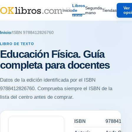
Libros
Segunda
Ver
Inicio
de
Tiendas
mano
opc
texto
Inicio
/
ISBN 9788412826760
LIBRO DE TEXTO
Educación Física. Guía
completa para docentes
Datos de la edición identificada por el ISBN
9788412826760. Comprueba siempre el ISBN de la
lista del centro antes de comprar.
ISBN
9788412826