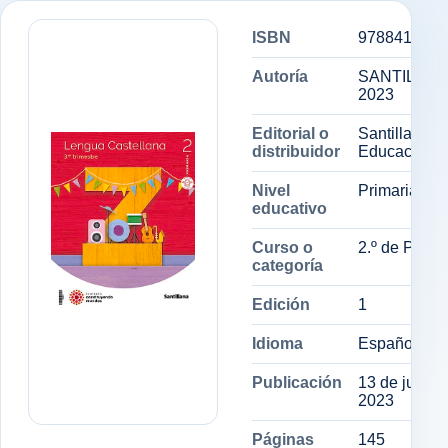
ISBN
9788414407
Autoría
SANTILLAN
2023
Editorial o
Santillana
distribuidor
Educación, S
Nivel
Primaria
educativo
Curso o
2.º de Prima
categoría
Edición
1
Idioma
Español
Publicación
13 de junio 
2023
Páginas
145