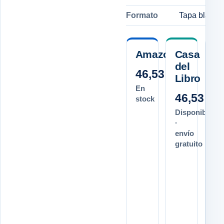
Formato
Tapa blanda
Amazon.es
Casa
del
46,53 €
Libro
E
En
C
46,53 €
stock
I
Disponible
·
4
envío
Pl
gratuito
or
48
ho
la
Ve
es
lib