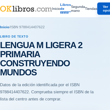
Libros
Segunda
Ver
Inicio
de
Tiendas
mano
opc
texto
Inicio
/
ISBN 9788414407622
LIBRO DE TEXTO
LENGUA M LIGERA 2
PRIMARIA
CONSTRUYENDO
MUNDOS
Datos de la edición identificada por el ISBN
9788414407622. Comprueba siempre el ISBN de la
lista del centro antes de comprar.