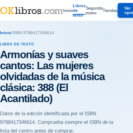
Libros
Segunda
Ver
Inicio
de
Tiendas
mano
opc
texto
Inicio
/
ISBN 9788417346614
LIBRO DE TEXTO
Armonías y suaves
cantos: Las mujeres
olvidadas de la música
clásica: 388 (El
Acantilado)
Datos de la edición identificada por el ISBN
9788417346614. Comprueba siempre el ISBN de la
lista del centro antes de comprar.