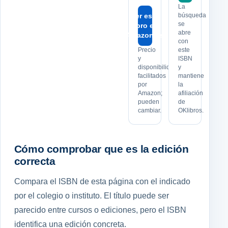
La
Ver este
búsqueda
se
libro en
abre
Amazon.es
con
Precio
este
y
ISBN
disponibilidad
y
facilitados
mantiene
por
la
Amazon;
afiliación
pueden
de
cambiar.
OKlibros.
Cómo comprobar que es la edición
correcta
Compara el ISBN de esta página con el indicado
por el colegio o instituto. El título puede ser
parecido entre cursos o ediciones, pero el ISBN
identifica una edición concreta.