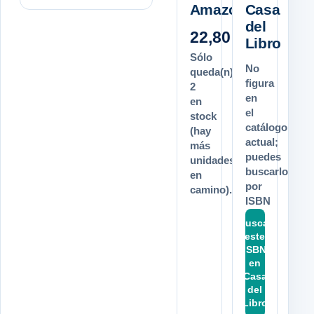
Amazon.es
Casa
del
22,80 €
Libro
Sólo
No
queda(n)
figura
2
en
en
el
stock
catálogo
(hay
actual;
más
puedes
unidades
buscarlo
en
por
camino).
ISBN
Buscar
este
ISBN
en
Casa
del
Libro