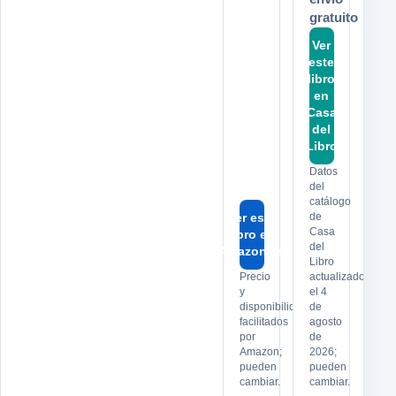
gratuito
Ver
este
libro
en
Casa
del
Libro
Datos
del
catálogo
Ver este
de
Casa
libro en
del
Amazon.es
Libro
Precio
actualizado
y
el 4
disponibilidad
de
facilitados
agosto
por
de
Amazon;
2026;
pueden
pueden
cambiar.
cambiar.