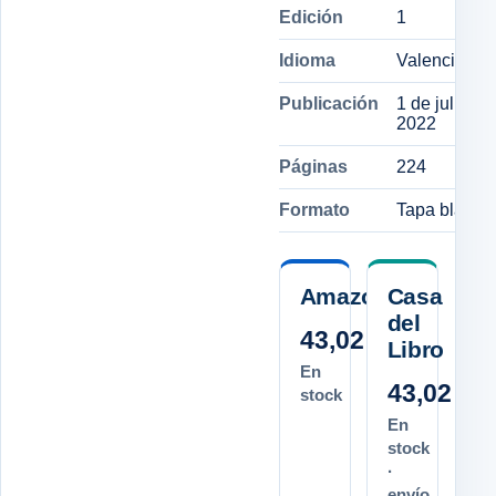
Edición
1
Idioma
Valenciano
Publicación
1 de julio de
2022
Páginas
224
Formato
Tapa blanda
Amazon.es
Casa
del
43,02 €
Libro
En
43,02 €
stock
En
stock
·
envío