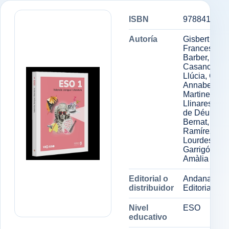
ISBN
9788418762
Autoría
Gisbert Muñ
Francesc,
Barber, Esth
Casanova,
Llúcia, Cam
Annabel,
Martines
Llinares, Jo
de Déu, Lóp
Bernat,
Ramírez,
Lourdes,
Garrigós,
Amàlia
Editorial o
Andana
distribuidor
Editorial
Nivel
ESO
educativo