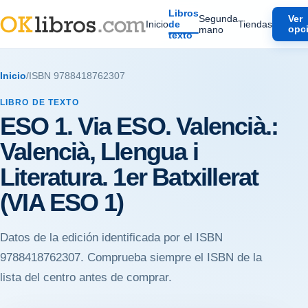
Libros
Segunda
Ver
Inicio
de
Tiendas
mano
opc
texto
Inicio
/
ISBN 9788418762307
LIBRO DE TEXTO
ESO 1. Via ESO. Valencià.:
Valencià, Llengua i
Literatura. 1er Batxillerat
(VIA ESO 1)
Datos de la edición identificada por el ISBN
9788418762307. Comprueba siempre el ISBN de la
lista del centro antes de comprar.