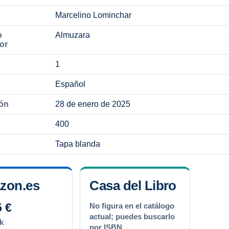
Marcelino Lominchar
o
Almuzara
dor
1
Español
ión
28 de enero de 2025
400
Tapa blanda
zon.es
Casa del Libro
5 €
No figura en el catálogo
actual; puedes buscarlo
k
por ISBN