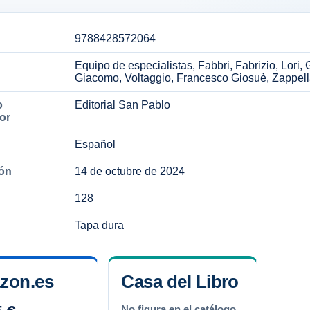
9788428572064
Equipo de especialistas, Fabbri, Fabrizio, Lori
Giacomo, Voltaggio, Francesco Giosuè, Zappel
o
Editorial San Pablo
dor
Español
ión
14 de octubre de 2024
128
Tapa dura
zon.es
Casa del Libro
No figura en el catálogo