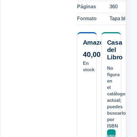
Páginas
360
Formato
Tapa blanda
Amazon.es
Casa
del
40,00 €
Libro
En
No
stock
figura
en
el
catálogo
actual;
puedes
buscarlo
por
ISBN
Buscar