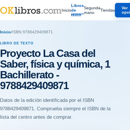
Libros
Segunda
Ver
Inicio
de
Tiendas
mano
opc
texto
Inicio
/
ISBN 9788429409871
LIBRO DE TEXTO
Proyecto La Casa del
Saber, física y química, 1
Bachillerato -
9788429409871
Datos de la edición identificada por el ISBN
9788429409871. Comprueba siempre el ISBN de la
lista del centro antes de comprar.