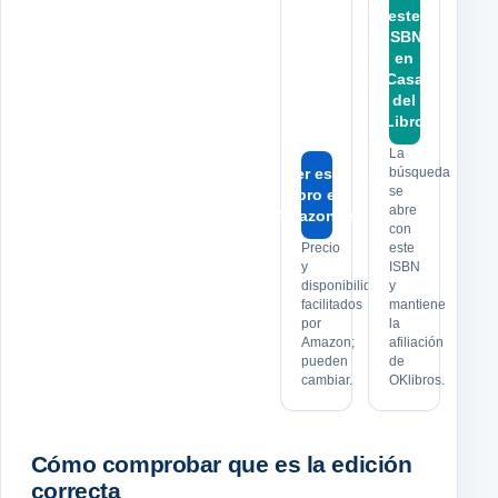
este
ISBN
en
Casa
del
Libro
La
Ver este
búsqueda
se
libro en
abre
Amazon.es
con
Precio
este
y
ISBN
disponibilidad
y
facilitados
mantiene
por
la
Amazon;
afiliación
pueden
de
cambiar.
OKlibros.
Cómo comprobar que es la edición
correcta