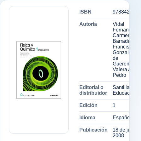
ISBN
9788429409
Autoría
Vidal
Fernandez, 
Carmen,
Barradas So
Francisco,
Gonzalez L
de
Guereñu,Jos
Valera Arroy
Pedro
Editorial o
Santillana
distribuidor
Educación, S
Edición
1
Idioma
Español
Publicación
18 de julio d
2008