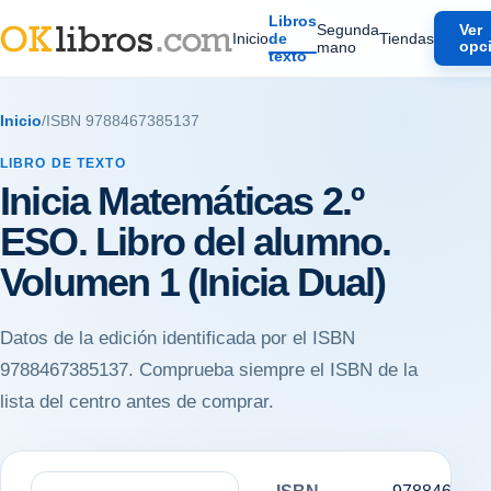
Libros
Segunda
Ver
Inicio
de
Tiendas
mano
opc
texto
Inicio
/
ISBN 9788467385137
LIBRO DE TEXTO
Inicia Matemáticas 2.º
ESO. Libro del alumno.
Volumen 1 (Inicia Dual)
Datos de la edición identificada por el ISBN
9788467385137. Comprueba siempre el ISBN de la
lista del centro antes de comprar.