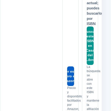
actual;
puedes
buscarlo
por
ISBN
Buscar
este
ISBN
en
Casa
del
Libro
La
Ver este
búsqueda
se
libro en
abre
Amazon.es
con
Precio
este
y
ISBN
disponibilidad
y
facilitados
mantiene
por
la
Amazon;
afiliación