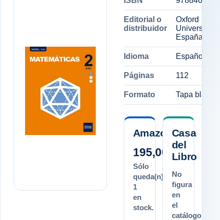
ISBN
9788467385
Editorial o
Oxford
distribuidor
University P
España, S.A
Idioma
Español
Páginas
112
Formato
Tapa blanda
Amazon.es
Casa
del
195,00 €
Libro
Sólo
No
queda(n)
figura
1
en
en
el
stock.
catálogo