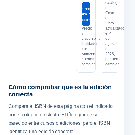
catálogo
Ver este
de
Casa
libro en
del
Amazon.es
Libro
Precio
actualizado
y
el 4
disponibilidad
de
facilitados
agosto
por
de
Amazon;
2026;
pueden
pueden
cambiar.
cambiar.
Cómo comprobar que es la edición
correcta
Compara el ISBN de esta página con el indicado
por el colegio o instituto. El título puede ser
parecido entre cursos o ediciones, pero el ISBN
identifica una edición concreta.