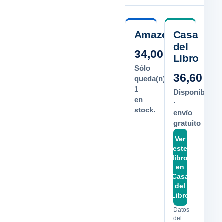
Amazon.es
Casa
del
34,00 €
Libro
Sólo
36,60 €
queda(n)
1
Disponible
en
·
stock.
envío
gratuito
Ver
este
libro
en
Casa
del
Libro
Datos
del