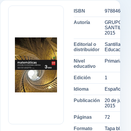
ISBN
9788468029
Autoría
GRUPO
SANTILLAN
2015
Editorial o
Santillana
distribuidor
Educación, S
Nivel
Primaria
educativo
Edición
1
Idioma
Español
Publicación
20 de julio d
2015
Páginas
72
Formato
Tapa blanda