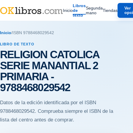
Libros
Segunda
Ver
Inicio
de
Tiendas
mano
opc
texto
Inicio
/
ISBN 9788468029542
LIBRO DE TEXTO
RELIGION CATOLICA
SERIE MANANTIAL 2
PRIMARIA -
9788468029542
Datos de la edición identificada por el ISBN
9788468029542. Comprueba siempre el ISBN de la
lista del centro antes de comprar.