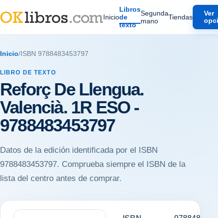
Libros
Segunda
Ver
Inicio
de
Tiendas
mano
opc
texto
Inicio
/
ISBN 9788483453797
LIBRO DE TEXTO
Reforç De Llengua.
Valencià. 1R ESO -
9788483453797
Datos de la edición identificada por el ISBN
9788483453797. Comprueba siempre el ISBN de la
lista del centro antes de comprar.