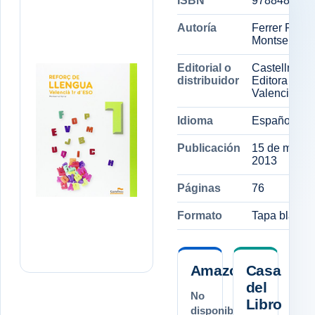
ISBN
9788483453
Autoría
Ferrer Ripoll
Montserrat
Editorial o
Castellnou
distribuidor
Editora
Valenciana
Idioma
Español
Publicación
15 de mayo 
2013
Páginas
76
Formato
Tapa blanda
Amazon.es
Casa
del
No
Libro
disponible.