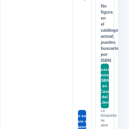
No
figura
en
el
catálogo
actual;
puedes
buscarlo
por
ISBN
Buscar
este
ISBN
en
Casa
del
Libro
La
Ver este
búsqueda
se
libro en
abre
Amazon.es