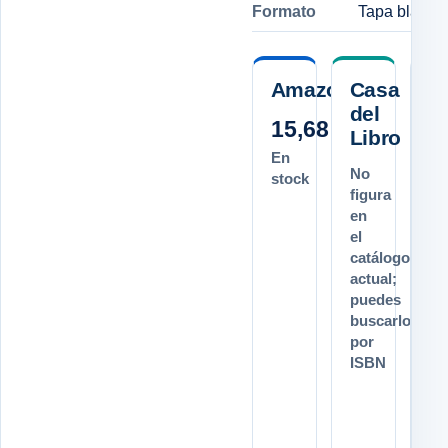
Formato
Tapa blanda
Amazon.es
Casa
del
15,68 €
Libro
E
En
C
No
stock
I
figura
en
1
el
16
catálogo
actual;
Pl
puedes
or
buscarlo
10
por
dí
ISBN
la
(e
Ca
Ve