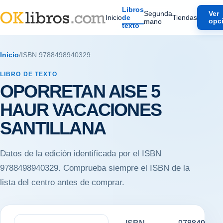
Libros
Segunda
Ver
Inicio
de
Tiendas
mano
opc
texto
Inicio
/
ISBN 9788498940329
LIBRO DE TEXTO
OPORRETAN AISE 5
HAUR VACACIONES
SANTILLANA
Datos de la edición identificada por el ISBN
9788498940329. Comprueba siempre el ISBN de la
lista del centro antes de comprar.