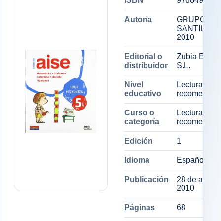
ISBN
9788498940
Autoría
GRUPO
SANTILLAN
2010
Editorial o
Zubia Editori
distribuidor
S.L.
Nivel
Lectura
educativo
recomendad
Curso o
Lectura
categoría
recomendad
Edición
1
Idioma
Español
Publicación
28 de abril d
2010
Páginas
68