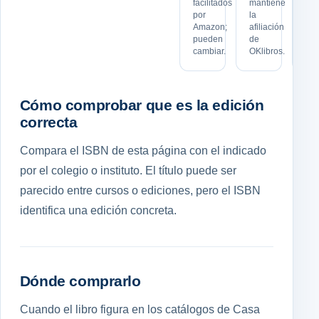
facilitados
mantiene
ped
por
la
pu
Amazon;
afiliación
cam
pueden
de
en 
cambiar.
OKlibros.
tie
Cómo comprobar que es la edición
correcta
Compara el ISBN de esta página con el indicado
por el colegio o instituto. El título puede ser
parecido entre cursos o ediciones, pero el ISBN
identifica una edición concreta.
Dónde comprarlo
Cuando el libro figura en los catálogos de Casa