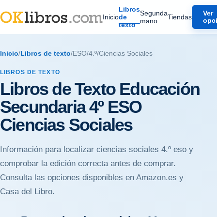
Libros
Segunda
Ver
Inicio
de
Tiendas
mano
opc
texto
Inicio
/
Libros de texto
/
ESO
/
4.º
/
Ciencias Sociales
LIBROS DE TEXTO
Libros de Texto Educación
Secundaria 4º ESO
Ciencias Sociales
Información para localizar ciencias sociales 4.º eso y
comprobar la edición correcta antes de comprar.
Consulta las opciones disponibles en Amazon.es y
Casa del Libro.