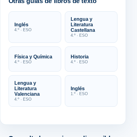
Otras guías de libros de texto
Lengua y
Inglés
Literatura
4.º · ESO
Castellana
4.º · ESO
Física y Química
Historia
4.º · ESO
4.º · ESO
Lengua y
Literatura
Inglés
Valenciana
1.º · ESO
4.º · ESO