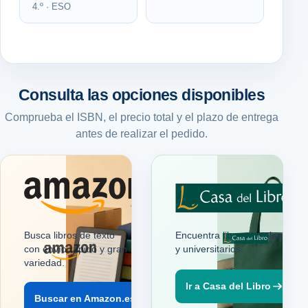
4.º · ESO
Consulta las opciones disponibles
Comprueba el ISBN, el precio total y el plazo de entrega
antes de realizar el pedido.
.es
Busca libros de texto
Encuentra libros escolares
con envío rápido y gran
y universitarios.
variedad.
Ir a Casa del Libro
Buscar en Amazon.es