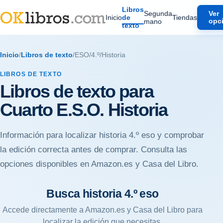
Libros
Segunda
Ver
Inicio
de
Tiendas
mano
opc
texto
Inicio
/
Libros de texto
/
ESO
/
4.º
/
Historia
LIBROS DE TEXTO
Libros de texto para
Cuarto E.S.O. Historia
Información para localizar historia 4.º eso y comprobar
la edición correcta antes de comprar. Consulta las
opciones disponibles en Amazon.es y Casa del Libro.
Busca historia 4.º eso
Accede directamente a Amazon.es y Casa del Libro para
localizar la edición que necesitas.